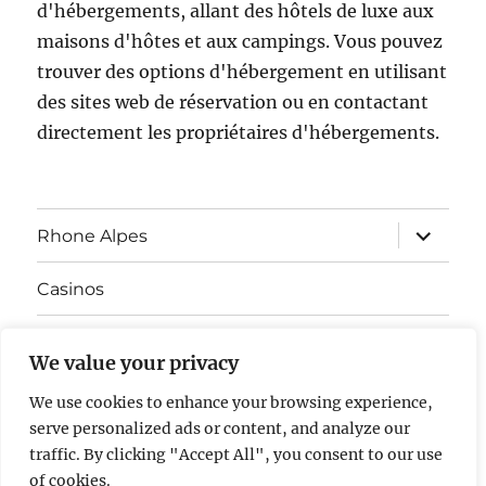
d'hébergements, allant des hôtels de luxe aux
maisons d'hôtes et aux campings. Vous pouvez
trouver des options d'hébergement en utilisant
des sites web de réservation ou en contactant
directement les propriétaires d'hébergements.
ouvrir
Rhone Alpes
le
sous-
menu
Casinos
ouvrir
Gastronomie
le
We value your privacy
sous-
menu
ouvrir
Vie culturelle
We use cookies to enhance your browsing experience,
le
sous-
serve personalized ads or content, and analyze our
menu
Visite Rhône-Alpes
traffic. By clicking "Accept All", you consent to our use
of cookies.